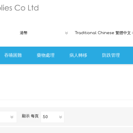
吞嚥困難
藥物處理
病人轉移
防跌管理
褥瘡產品
Ribcap時尚
離床警報或安
防跌工具
顯示
每頁