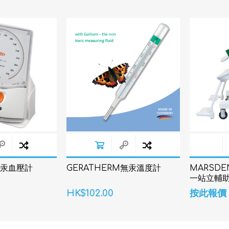
無汞血壓計
GERATHERM無汞溫度計
MARSDE
一站立輔
HK$102.00
按此報價