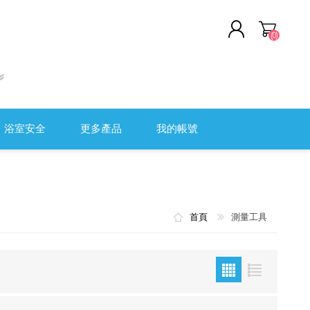
(0)
註冊
登入
浴室安全
更多產品
我的帳號
軟頭盔
清潔及消毒用品
全監控系統
職安健
首頁
測量工具
醫院用傢具
測量工具
傷口護理及評估