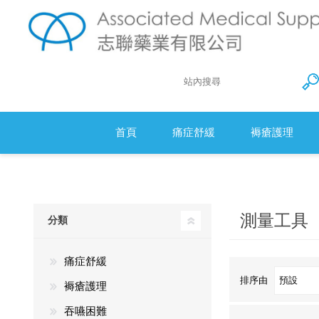
首頁
痛症舒緩
褥瘡護理
Action 防
衛生床墊
測量工具
分類
醫療羊毛
痛症舒緩
排序由
褥瘡護理
吞嚥困難