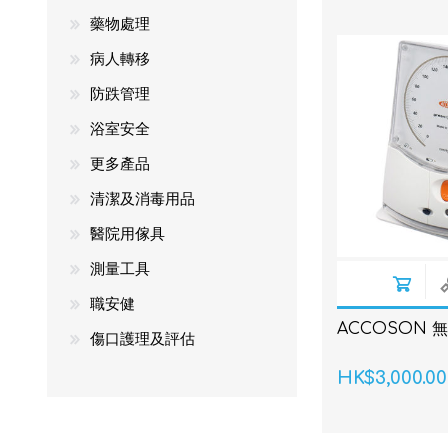
藥物處理
病人轉移
防跌管理
浴室安全
更多產品
清潔及消毒用品
醫院用傢具
測量工具
職安健
ACCOSON 
傷口護理及評估
HK$3,000.00