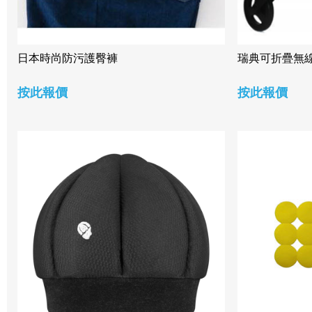
日本時尚防污護臀褲
瑞典可折疊無
按此報價
按此報價