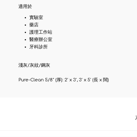
適用於
實驗室
藥店
護理工作站
醫療辦公室
牙科診所
淺灰/灰紋/鋼灰
Pure-Clean 5/8" (厚): 2' x 3', 3' x 5' (長 x 闊)