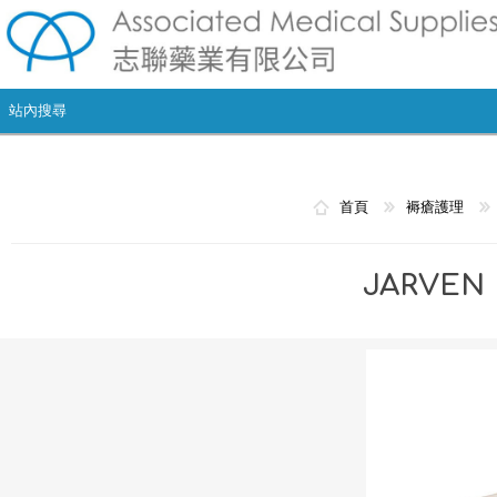
首頁
褥瘡護理
JARVE