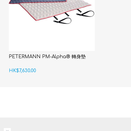
PETERMANN PM-Alpha® 轉身墊
HK$7,630.00