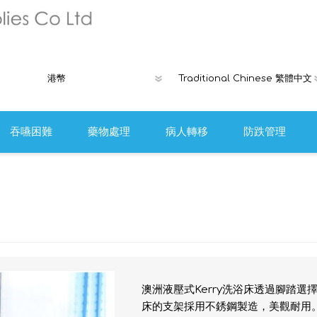
吞嚥困難
藥物處理
病人轉移
防跌管理
褥瘡產品
Ribcap時尚
離床警報或安
防跌工具
澳洲液壓式Kerry洗浴床透過腳踏
床的支架採用不銹鋼製造，美觀耐用