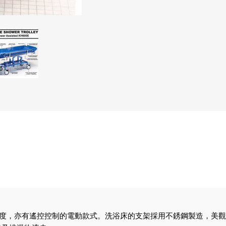
作高度，亦有遙控控制的電動款式。洗浴床的支架採用不銹鋼製造，美