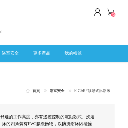
(0)
註冊
登入
浴室安全
更多產品
我的帳號
軟頭盔
清潔及消毒用品
全監控系統
職安健
首頁
浴室安全
K-CARE移動式淋浴床
醫院用傢具
測量工具
傷口護理及評估
選擇舒適的工作高度，亦有遙控控制的電動款式。洗浴
。床的四角裝有PVC膠緩衝物，以防洗浴床因碰撞