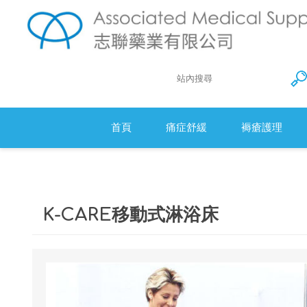
首頁
痛症舒緩
褥瘡護理
Action 防
衛生床墊
K-CARE移動式淋浴床
醫療羊毛