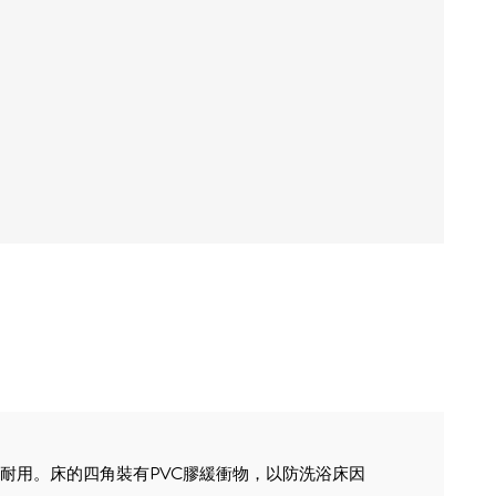
觀耐用。床的四角裝有PVC膠緩衝物，以防洗浴床因