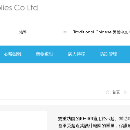
吞嚥困難
藥物處理
病人轉移
防跌管理
褥瘡產品
Ribcap時尚
離床警報或安
首頁
防跌工具
雙重功能的KH401適用於吊起、幫
會承受超過其設計範圍的重量，保護