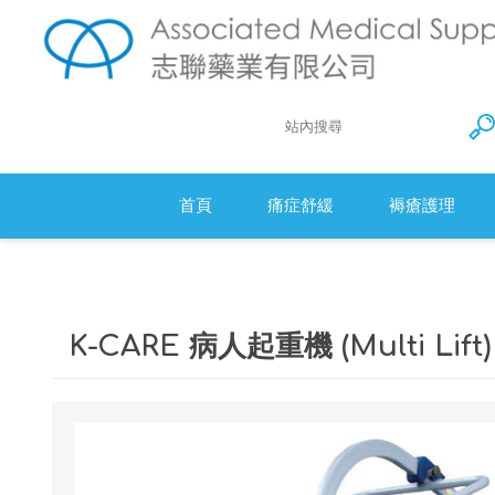
首頁
痛症舒緩
褥瘡護理
Action 防
衛生床墊
K-CARE 病人起重機 (Multi Lift)
醫療羊毛