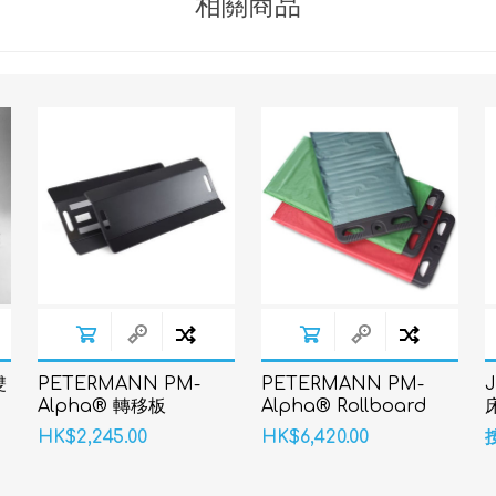
相關商品
雙
PETERMANN PM-
PETERMANN PM-
Alpha® 轉移板
Alpha® Rollboard
Vision 轉移板
HK$2,245.00
HK$6,420.00