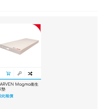
JARVEN Magma衛生
床墊
按此報價