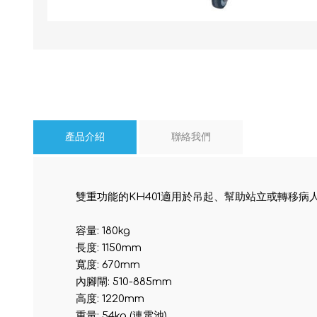
產品介紹
聯絡我們
雙重功能的KH401適用於吊起、幫助站立或轉移
容量: 180kg
長度: 1150mm
寬度: 670mm
內腳閘: 510-885mm
高度: 1220mm
重量: 54kg (連電池)