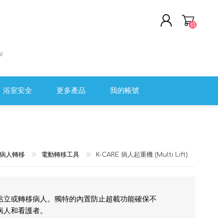
(0)
註冊
登入
浴室安全
更多產品
我的帳號
軟頭盔
清潔及消毒用品
全監控系統
職安健
病人轉移
電動轉移工具
K-CARE 病人起重機 (Multi Lift)
醫院用傢具
測量工具
傷口護理及評估
助站立或轉移病人。獨特的內置防止超載功能確保不
病人和看護者。