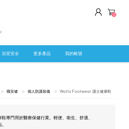
(0)
註冊
登入
浴室安全
更多產品
我的帳號
軟頭盔
清潔及消毒用品
全監控系統
職安健
職安健
個人防護裝備
Watts Footwear 護士健康鞋
醫院用傢具
測量工具
傷口護理及評估
護士健康鞋專門用於醫療保健行業。輕便、衛生、舒適、
點。