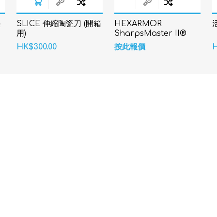
墊
SLICE 伸縮陶瓷刀 (開箱
HEXARMOR
用)
SharpsMaster II®
9014 防針刺手套
HK$300.00
按此報價
H