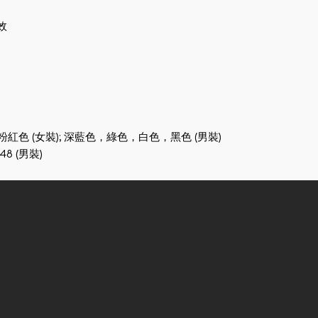
效
色 (女裝); 深藍色，綠色，白色，黑色 (男裝)
7/48 (男裝)