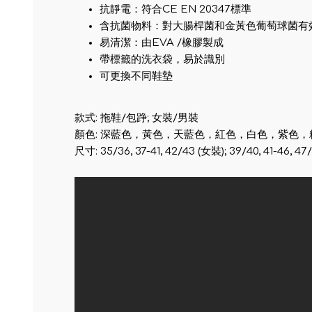
抗靜電：符合CE EN 20347標準
含抗菌物料：對大腸桿菌和金黃色葡萄球菌有
易清潔：由EVA /橡膠製成
帶標籤的洗衣袋，易於識別
可更換不同鞋墊
款式: 拖鞋/包踭; 女裝/男裝
顏色: 深藍色，黃色，天藍色，紅色，白色，紫色，粉紅
尺寸: 35/36, 37-41, 42/43 (女裝); 39/40, 41-46, 4