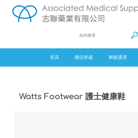
首頁
痛症舒緩
褥瘡護理
Action 防
衛生床墊
Watts Footwear 護士健康鞋
醫療羊毛