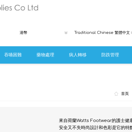
吞嚥困難
藥物處理
病人轉移
防跌管理
褥瘡產品
Ribcap時尚
離床警報或安
首頁
防跌工具
來自荷蘭Watts Footwear的
安全又不失時尚設計和色彩是它的特