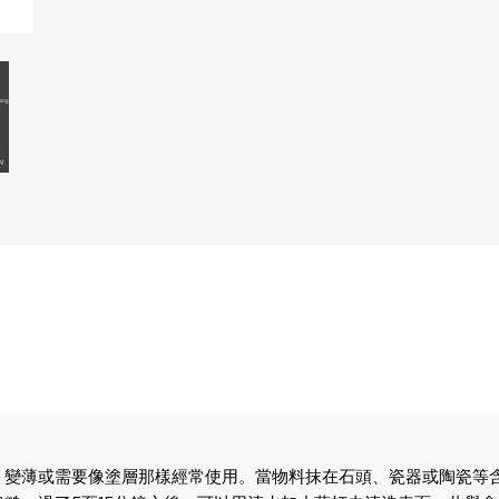
、變薄或需要像塗層那樣經常使用。當物料抹在石頭、瓷器或陶瓷等