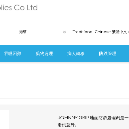
吞嚥困難
藥物處理
病人轉移
防跌管理
褥瘡產品
Ribcap時尚
離床警報或安
防跌工具
JOHNNY GRIP 地面防滑處理
滑倒意外。