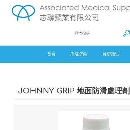
首頁
痛症舒緩
褥瘡護理
Action 防
衛生床墊
JOHNNY GRIP 地面防滑處理劑
醫療羊毛