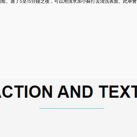
糙。過了5至15分鐘之後，可以用清水加小蘇打去清洗表面。此舉