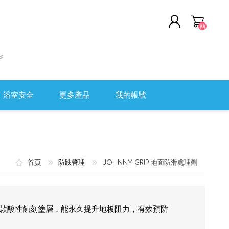
(0)
註冊
登入
浴室安全
更多產品
我的帳號
軟頭盔
清潔及消毒用品
全監控系統
職安健
首頁
防跌管理
JOHNNY GRIP 地面防滑處理劑
醫院用傢具
測量工具
傷口護理及評估
劑是一款酸性蝕刻塗層，能永久提升地板阻力，有效預防