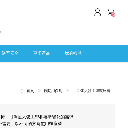
(0)
註冊
登入
浴室安全
更多產品
我的帳號
軟頭盔
清潔及消毒用品
全監控系統
職安健
首頁
醫院用傢具
FLOKK人體工學鞍座椅
醫院用傢具
測量工具
傷口護理及評估
的工作椅，可滿足人體工學和姿勢變化的需求。
用戶需要，以不同的方向使用鞍座椅。