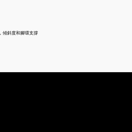
度，傾斜度和腳環支撐