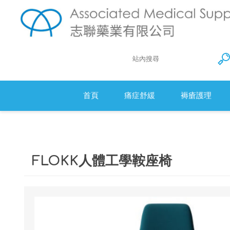
首頁
痛症舒緩
褥瘡護理
Action 防
衛生床墊
FLOKK人體工學鞍座椅
醫療羊毛