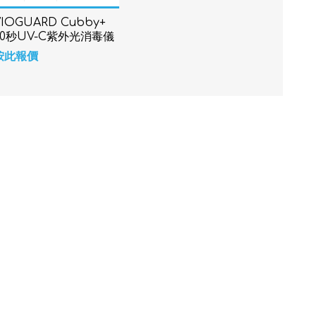
VIOGUARD Cubby+
60秒UV-C紫外光消毒儀
器
按此報價