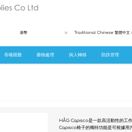
吞嚥困難
藥物處理
病人轉移
防跌管理
褥瘡產品
Ribcap時尚
離床警報或安
防跌工具
HÅG Capisco是一款高活動性
Capisco椅子的獨特功能是可根據