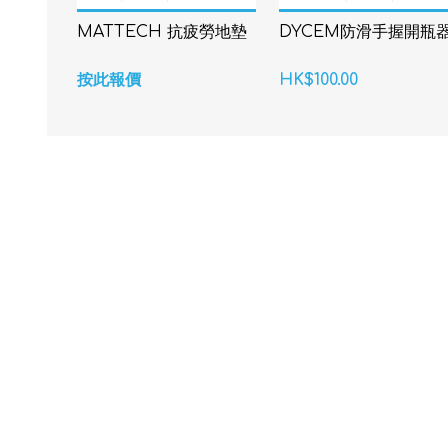
MATTECH 抗疲勞地墊
DYCEM防滑手握開瓶
按此報價
HK$100.00