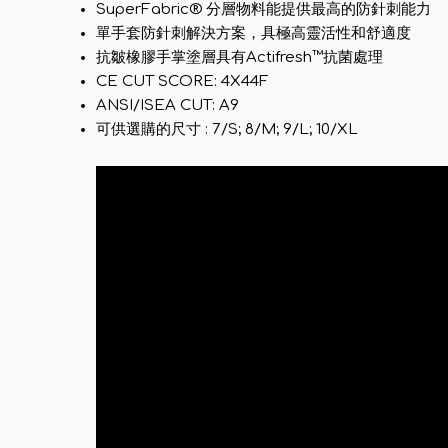
SuperFabric® 分層物料能提供最高的防針刺能力
單手套防針刺解決方案，具極高靈活性和舒適度
抗皺橡膠手掌塗層具有Actifresh™抗菌處理
CE CUT SCORE: 4X44F
ANSI/ISEA CUT: A9
可供選購的尺寸 : 7/S; 8/M; 9/L; 10/XL