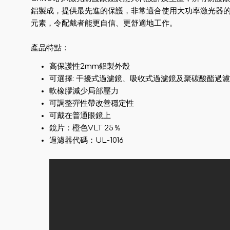
鋁製成，提供最先進的保護，非常適合使用大功率激光器
元素，令配戴者能更自信、更舒適地工作。
產品特點：
高保護性2mm鋁製外殼
可選擇: 干擾式過濾鏡、吸收式過濾鏡及聚碳酸酯過
軟橡膠減少局部壓力
可調整彈性帶改善穩定性
可戴在普通眼鏡上
鏡片：橙色VLT 25％
過濾器代碼：UL-1016