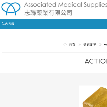
首頁
褥瘡護理
A
ACTI