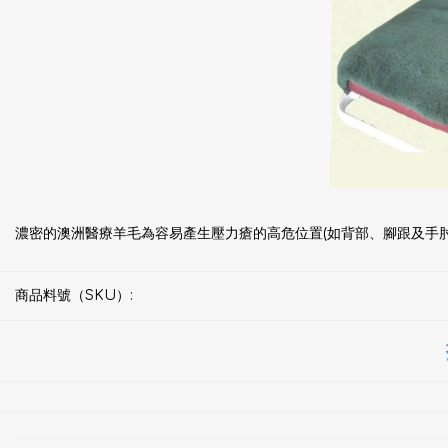
濃密的澳洲醫療羊毛為容易產生壓力瘡的高危位置(如背部、腳跟及手
商品料號（SKU）: