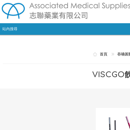
首頁
吞嚥困
VISCG