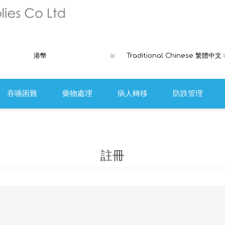
吞嚥困難
藥物處理
病人轉移
防跌管理
褥瘡產品
Ribcap時尚
離床警報或安
註冊
防跌工具