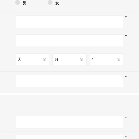
男
女
*
*
*
*
*