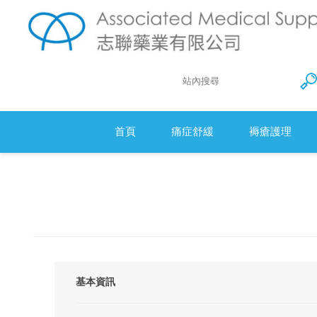
首頁
痛症舒緩
褥瘡護理
Action 防
衛生床墊
醫療羊毛
基本資訊