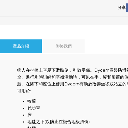
分享
產品介紹
聯絡我們
病人在坐椅上容易下滑跌倒，引致受傷。Dycem卷裝防
全。進行步態訓練和平衡活動時，可以在手，腳和膝蓋的位置
肢。在腳下和座位上使用Dycem有助於改善坐姿或站立的
可用於:
輪椅
代步車
床
地毯之下(以防止在複合地板滑倒)