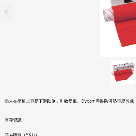
病人在坐椅上容易下滑跌倒，引致受傷。Dycem卷裝防滑墊容易剪
庫存資訊:
商品料號（SKU）: