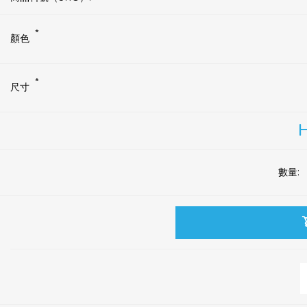
*
顏色
*
尺寸
H
數量: