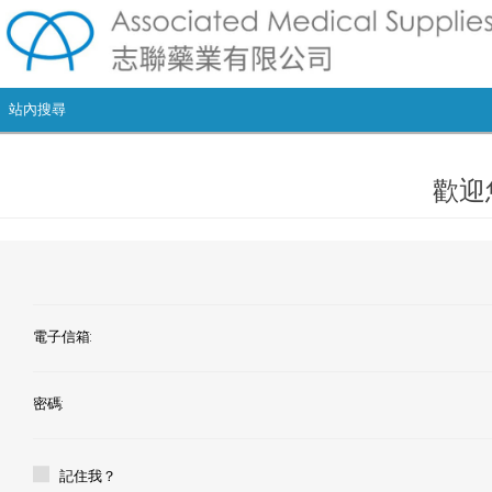
歡迎
電子信箱:
密碼:
記住我？