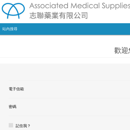
歡迎
電子信箱:
密碼:
記住我？