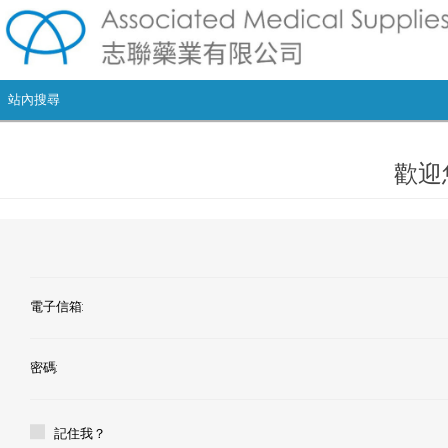
歡迎
電子信箱:
密碼:
記住我？