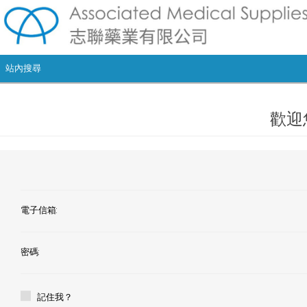
歡迎
電子信箱:
密碼:
記住我？