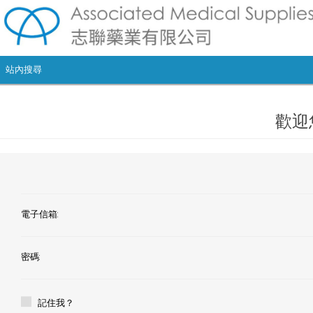
歡迎
電子信箱:
密碼:
記住我？